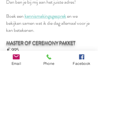
Dan ben je bij mij aan het juiste adres!
Boek een
kennismakingsgesprek
en we
bekijken samen wat ik die dag allemaal voor je
kan betekenen.
MASTER OF CEREMONY PAKKET
€ 995
Kennismakingsgesprek
Email
Phone
Facebook
2 overlegmomenten om jullie huwelijksdag te
plannen*
Opstellen gedetailleerd draaiboek
Communicatie en afstemming van het finale
draaiboek met al jullie leveranciers
Tussentijdse contacten via mail/telefoon
Begeleiding en coördinatie op huwelijksdag
gedurende 10 uur
Dit pakket kan ook uitgebreid worden met
extra