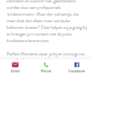
vermaken en waarom niet, geëntertaind
worden door een professionele
kinderanimator. Maar dan wel eentje, die
meer doet dan alleen maar wat leuke
ballonnen draaien? Daar helpen wij je graag bij
en brengen je in contact met de juiste
kwalitatieve leveranciers.
Perfect Moments staat je bij en ontzorgt van
A tot Z of net zoveel als jij dat nodig acht.
Email
Phone
Facebook
De "ooohs" en de "waauws", de complimentjes
en de dikke knuffel van je lieveling mag je na
afloop helemaal zelf in ontvangst nemen!
Succes en een wondermooie herinnering
gegarandeerd!
Kijk
hier
naar wat ik zoal voor jullie kan
betekenen.