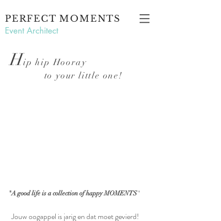
PERFECT MOMENTS
Event Architect
H
ip hip Hooray
to your little o
ne
!
"A good life is a collection of happy MOMENTS
"
Jouw oogappel is jarig en dat moet gevierd!