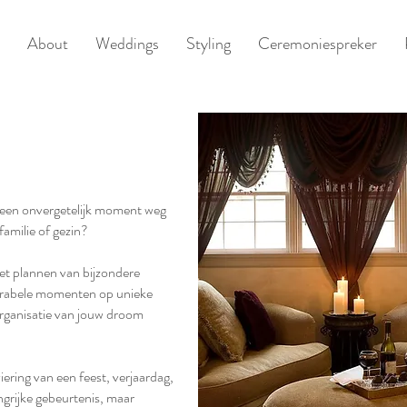
About
Weddings
Styling
Ceremoniespreker
een onvergetelijk moment weg
familie of gezin?
het plannen van bijzondere
orabele momenten op unieke
 organisatie van jouw droom
iering van een feest, verjaardag,
grijke gebeurtenis, maar