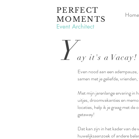
PERFECT
Home
MOMENTS
Event Architect
Y
ay it's a Vacay!
Even nood aan een adempauze, 
samen met je geliefde, vrienden, 
Met mijn jarenlange ervaring in 
uitjes, droomvakanties en mem
locaties, help ik je graag met de
getaway!
Dat kan zijn in het kader van de v
huwelijksaanzoek of andere belan