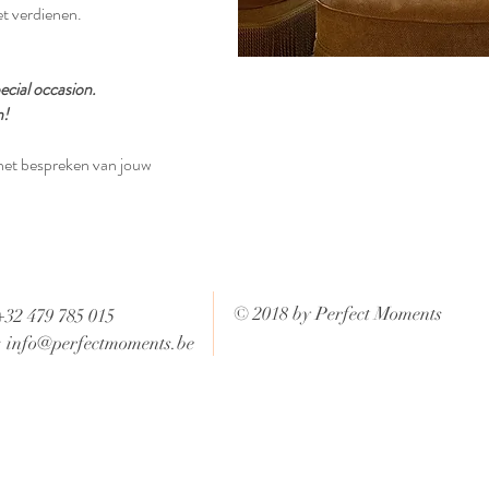
t verdienen.
ecial occasion.
n!
 het bespreken van jouw
© 2018 by Perfect Moments
+32 479 785 015
:
info@perfectmoments.be