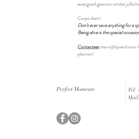
evengoed gewoon omdat jullie he
Carpe diem!
Don't ever save anything for a sp
Being alive is the special occasio
Contacteer
me vrijblijvend voor
plannen!
Perfect Moments
Tel: 
Mail