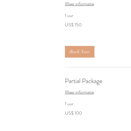
Meer informatie
1 uur
150
US$ 150
Amerikaanse
dollar
Book Now
Partial Package
Meer informatie
1 uur
100
US$ 100
Amerikaanse
dollar