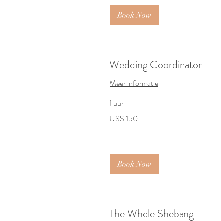
Book Now
Wedding Coordinator
Meer informatie
1 uur
150
US$ 150
Amerikaanse
dollar
Book Now
The Whole Shebang