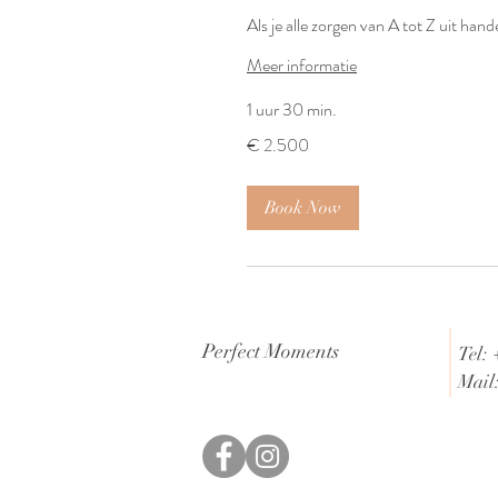
Als je alle zorgen van A tot Z uit han
Meer informatie
1 uur 30 min.
2.500
€ 2.500
euro
Book Now
Perfect Moments
Tel: 
Mail